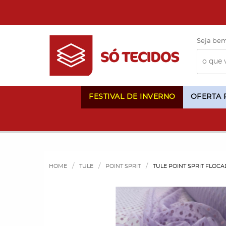
Seja bem
FESTIVAL DE INVERNO
OFERTA
HOME
TULE
POINT SPRIT
TULE POINT SPRIT FLOCA