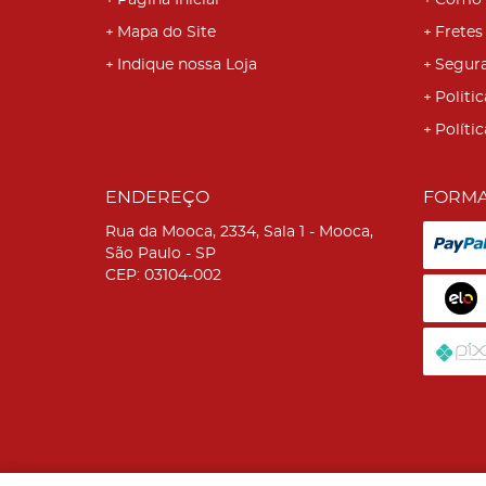
Página Inicial
Como 
Mapa do Site
Fretes
Indique nossa Loja
Segur
Politic
Políti
ENDEREÇO
FORMA
Rua da Mooca, 2334, Sala 1
-
Mooca,
São Paulo
-
SP
CEP: 03104-002