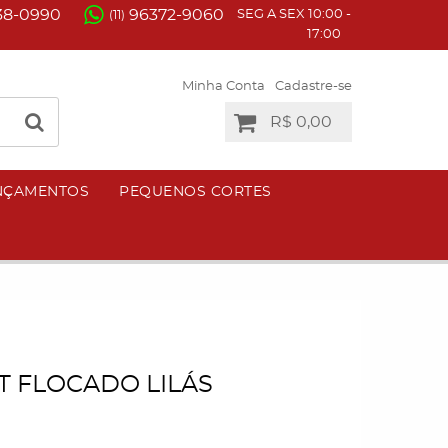
38-0990
96372-9060
SEG A SEX 10:00 -
(11)
17:00
Minha Conta
Cadastre-se
R$ 0,00
NÇAMENTOS
PEQUENOS CORTES
T FLOCADO LILÁS