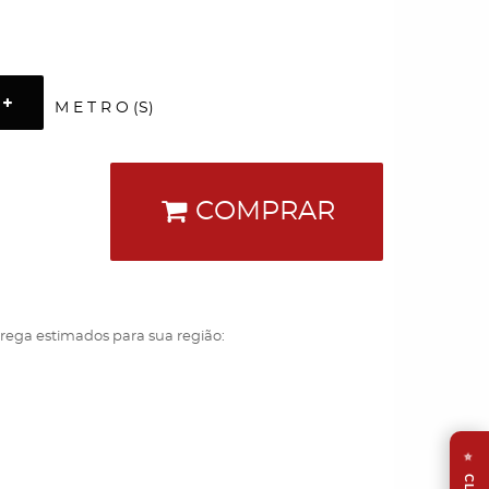
M E T R O (S)
COMPRAR
trega estimados para sua região:
⭐