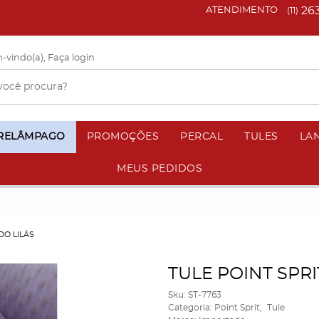
26
ATENDIMENTO
(11)
-vindo(a),
Faça login
 RELÂMPAGO
PROMOÇÕES
PERCAL
TULES
LA
MEUS PEDIDOS
DO LILÁS
TULE POINT SPRI
Sku:
ST-7763
Categoria:
Point Sprit
Tule