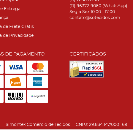
Comprar
(11)
2638-0990
(11)
96372-9060
(WhatsApp)
 e Entrega
Seg a Sex 10:00 - 17:00
ança
contato@sotecidos.com
a de Frete Grátis
ca de Privacidade
S DE PAGAMENTO
CERTIFICADOS
Simontex Comércio de Tecidos
CNPJ: 29.834.147/0001-69