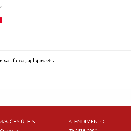
to
e
sas, forros, apliques etc.
MAÇÕES ÚTEIS
ATENDIMENTO