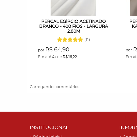
PERCAL EGÍPCIO ACETINADO
PE
BRANCO - 400 FIOS - LARGURA
KA
2,80M
(11)
R$ 64,90
R
por
por
Em até
4x
de
R$ 16,22
Em a
Carregando comentários ...
INSTITUCIONAL
INFOR