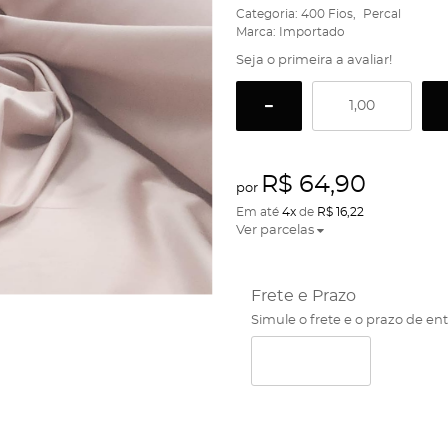
Categoria:
400 Fios
Percal
Marca:
Importado
Seja o primeira a avaliar!
R$ 64,90
por
Em até
4x
de
R$ 16,22
Ver parcelas
Frete e Prazo
Simule o frete e o prazo de en