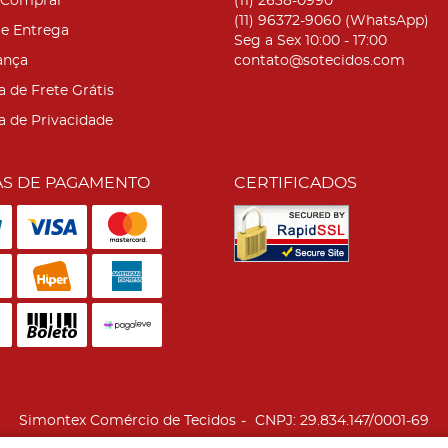
Comprar
(11)
2638-0990
(11)
96372-9060
(WhatsApp)
 e Entrega
Seg a Sex 10:00 - 17:00
ança
contato@sotecidos.com
a de Frete Grátis
ca de Privacidade
S DE PAGAMENTO
CERTIFICADOS
Simontex Comércio de Tecidos
CNPJ: 29.834.147/0001-69