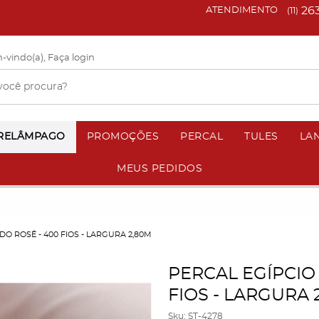
26
ATENDIMENTO
(11)
-vindo(a),
Faça login
 RELÂMPAGO
PROMOÇÕES
PERCAL
TULES
LA
MEUS PEDIDOS
DO ROSÊ - 400 FIOS - LARGURA 2,80M
PERCAL EGÍPCIO
FIOS - LARGURA 
Sku:
ST-4278