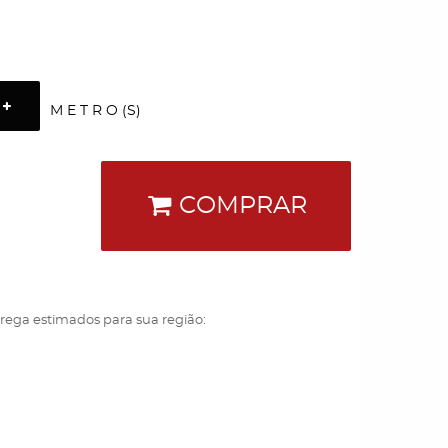
M E T R O (S)
COMPRAR
trega estimados para sua região: