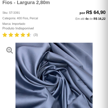
Fios - Largura 2,80m
R$ 64,90
por
Sku:
ST-3391
Categoria:
400 Fios
,
Percal
Em até
4x
de
R$ 16,22
Marca:
Importado
Produto Indisponível
(3)