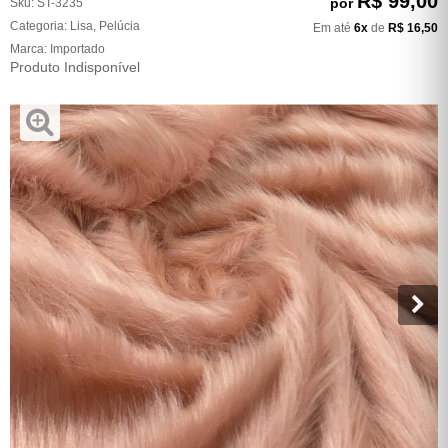
R$ 99,00
por
Sku:
ST-3235
Categoria:
Lisa
,
Pelúcia
Em até
6x
de
R$ 16,50
Marca:
Importado
Produto Indisponível