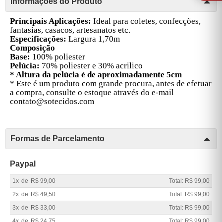
Informações do Produto
Principais Aplicações:
Ideal para coletes, confecções,
fantasias, casacos, artesanatos etc.
Especificações:
Largura 1,70m
Composição
Base:
100% poliester
Pelúcia:
70% poliester e 30% acrilico
* Altura da pelúcia é de aproximadamente 5cm
* Este é um produto com grande procura, antes de efetuar
a compra, consulte o estoque através do e-mail
contato@sotecidos.com
Formas de Parcelamento
Paypal
1x
de
R$ 99,00
Total: R$ 99,00
2x
de
R$ 49,50
Total: R$ 99,00
3x
de
R$ 33,00
Total: R$ 99,00
4x
de
R$ 24,75
Total: R$ 99,00