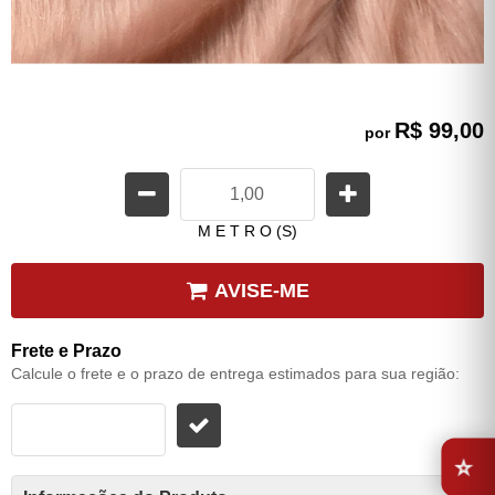
R$ 99,00
por
M E T R O (S)
AVISE-ME
Frete e Prazo
Calcule o frete e o prazo de entrega estimados para sua região:
⭐