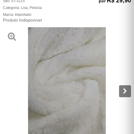
R$ 29,90
por
Sku:
ST-3215
Categoria:
Lisa
,
Pelúcia
Marca:
Importado
Produto Indisponível