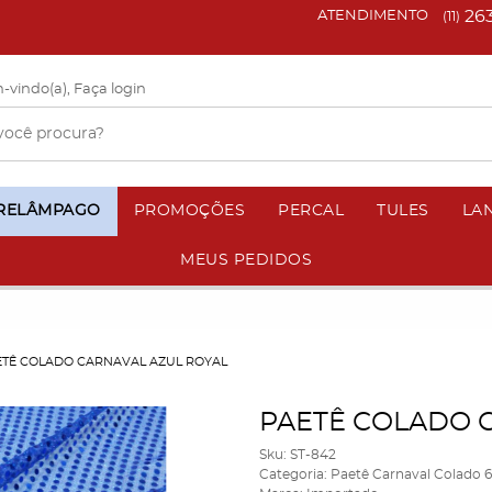
26
ATENDIMENTO
(11)
-vindo(a),
Faça login
 RELÂMPAGO
PROMOÇÕES
PERCAL
TULES
LA
MEUS PEDIDOS
ETÊ COLADO CARNAVAL AZUL ROYAL
PAETÊ COLADO 
Sku:
ST-842
Categoria:
Paetê Carnaval Colado