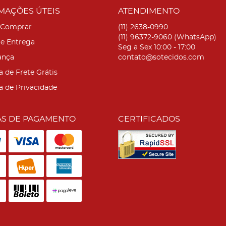
MAÇÕES ÚTEIS
ATENDIMENTO
Comprar
(11)
2638-0990
(11)
96372-9060
(WhatsApp)
 e Entrega
Seg a Sex 10:00 - 17:00
ança
contato@sotecidos.com
a de Frete Grátis
ca de Privacidade
S DE PAGAMENTO
CERTIFICADOS