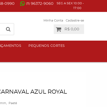
38-0990
96372-9060
SEG A SEX 10:00 -
(11)
17:00
Minha Conta
Cadastre-se
R$ 0,00
NÇAMENTOS
PEQUENOS CORTES
CARNAVAL AZUL ROYAL
 6mm
Paetê