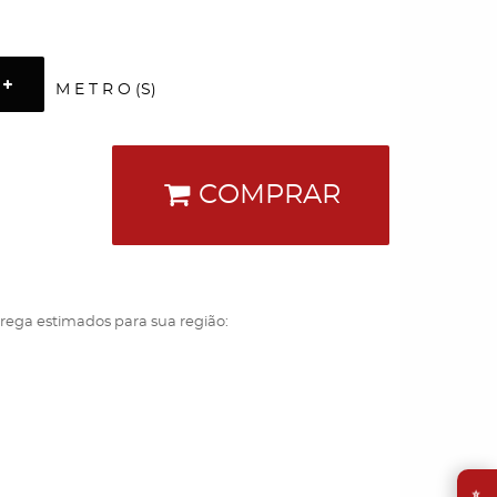
M E T R O (S)
COMPRAR
trega estimados para sua região:
⭐