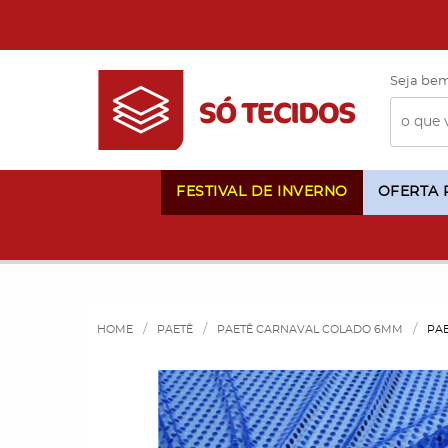
Seja bem
FESTIVAL DE INVERNO
OFERTA
HOME
PAETÊ
PAETÊ CARNAVAL COLADO 6MM
PA