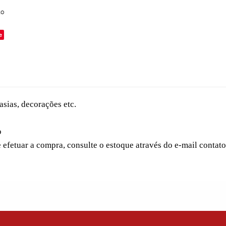
to
e
sias, decorações etc.
o
e efetuar a compra, consulte o estoque através do e-mail conta