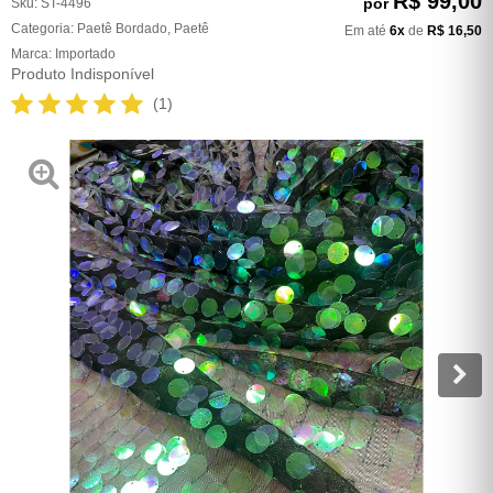
R$ 99,00
por
Sku:
ST-4496
Categoria:
Paetê Bordado
,
Paetê
Em até
6x
de
R$ 16,50
Marca:
Importado
Produto Indisponível
(1)