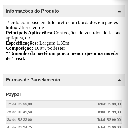
Informações do Produto
Tecido com base em tule preto com bordados em paetês
holográficos verde.
Principais Aplicações:
Confecções de vestidos de festas,
apliques, etc.
Especificações:
Largura 1,35m
Composição:
100% poliester
* Tamanho do paetê um pouco menor que uma moeda
de 1 real.
Formas de Parcelamento
Paypal
1x
de
R$ 99,00
Total: R$ 99,00
2x
de
R$ 49,50
Total: R$ 99,00
3x
de
R$ 33,00
Total: R$ 99,00
4x
de
R$ 24,75
Total: R$ 99,00