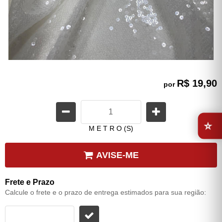
R$ 19,90
por
⭐
M E T R O (S)
AVISE-ME
Frete e Prazo
Calcule o frete e o prazo de entrega estimados para sua região: