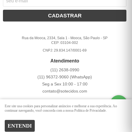
CADASTRAR
Rua da Mooca, 2334, Sala 1
-
Mooca, São Paulo
-
SP
CEP: 03104-002
CNPJ: 29.834.147/0001-69
Atendimento
(11)
2638-0990
(11)
96372-9060
(WhatsApp)
Seg a Sex 10:00 - 17:00
contato@sotecidos.com
Este site usa cookies para personalizar anúncios e melhorar a sua experiência. Ao
LOJA VIRTUAL CRIADA POR
continuar navegando, você concorda com a nossa Política de Privacidade.
ENTENDI