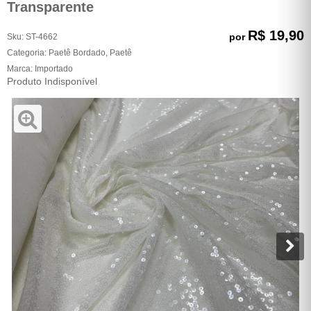
Transparente
R$ 19,90
por
Sku:
ST-4662
Categoria:
Paetê Bordado
,
Paetê
Marca:
Importado
Produto Indisponível