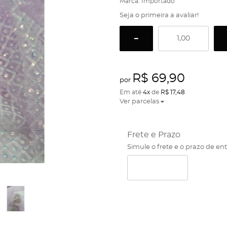
Marca:
Importado
Seja o primeira a avaliar!
R$ 69,90
por
Em até
4x
de
R$ 17,48
Ver parcelas
Frete e Prazo
Simule o frete e o prazo de en