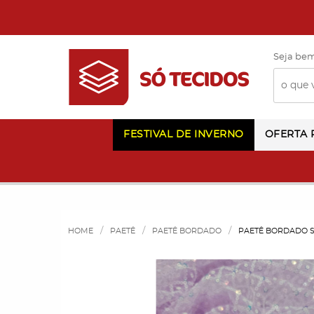
Seja bem
FESTIVAL DE INVERNO
OFERTA
HOME
PAETÊ
PAETÊ BORDADO
PAETÊ BORDADO 