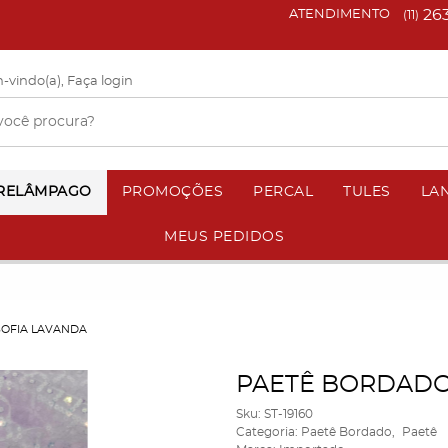
26
ATENDIMENTO
(11)
-vindo(a),
Faça login
 RELÂMPAGO
PROMOÇÕES
PERCAL
TULES
LA
MEUS PEDIDOS
SOFIA LAVANDA
PAETÊ BORDADO
Sku:
ST-19160
Categoria:
Paetê Bordado
Paetê