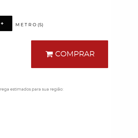
M E T R O (S)
COMPRAR
trega estimados para sua região: