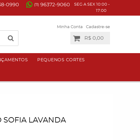
38-0990
96372-9060
SEG A SEX 10:00 -
(11)
17:00
Minha Conta
Cadastre-se
R$ 0,00
NÇAMENTOS
PEQUENOS CORTES
 SOFIA LAVANDA