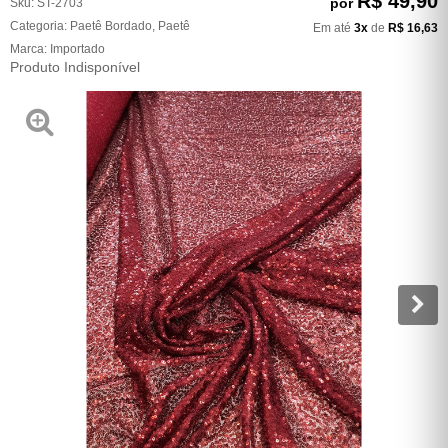
R$ 49,90
por
Sku:
ST-2703
Categoria:
Paetê Bordado
,
Paetê
Em até
3x
de
R$ 16,63
Marca:
Importado
Produto Indisponível