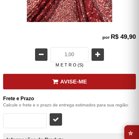
R$ 49,90
por
M E T R O (S)
AVISE-ME
Frete e Prazo
Calcule o frete e o prazo de entrega estimados para sua região:
⭐