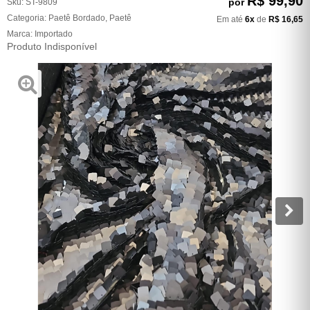
R$ 99,90
por
Sku:
ST-9809
Categoria:
Paetê Bordado
,
Paetê
Em até
6x
de
R$ 16,65
Marca:
Importado
Produto Indisponível