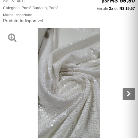
R$ 59,90
por
Sku:
ST-4011
Categoria:
Paetê Bordado
,
Paetê
Em até
3x
de
R$ 19,97
Marca:
Importado
Produto Indisponível