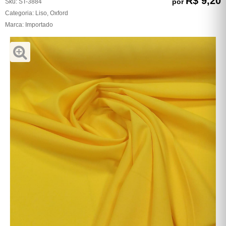
R$ 9,20
por
Sku:
ST-3884
Categoria:
Liso
,
Oxford
Marca:
Importado