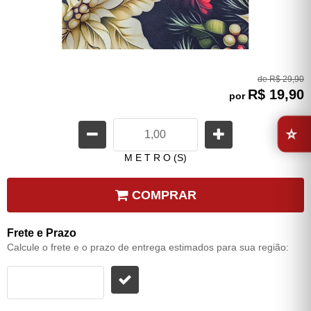
de
R$ 29,90
R$ 19,90
por
⭐
M E T R O (S)
COMPRAR
Frete e Prazo
Calcule o frete e o prazo de entrega estimados para sua região: