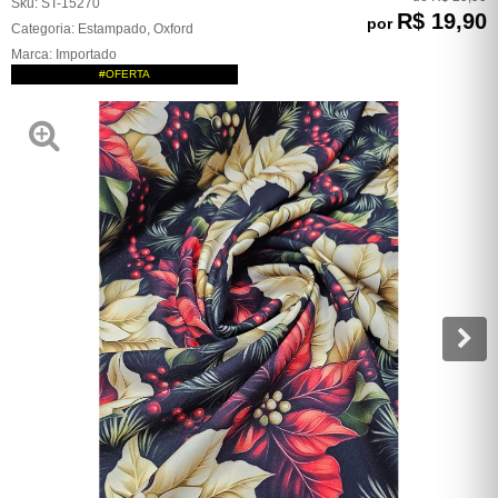
Sku:
ST-15270
R$ 19,90
por
Categoria:
Estampado
,
Oxford
Marca:
Importado
#OFERTA