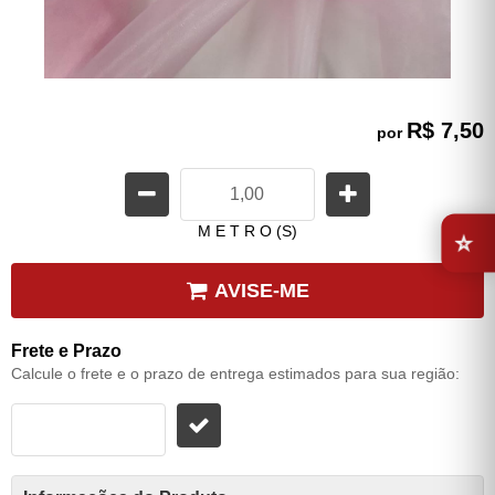
R$ 7,50
por
⭐
M E T R O (S)
AVISE-ME
Frete e Prazo
Calcule o frete e o prazo de entrega estimados para sua região: