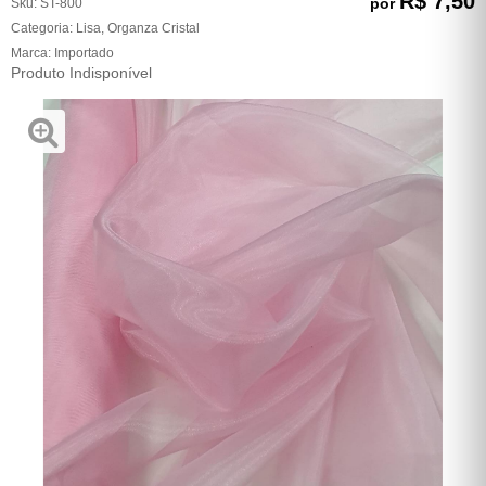
R$ 7,50
por
Sku:
ST-800
Categoria:
Lisa
,
Organza Cristal
Marca:
Importado
Produto Indisponível