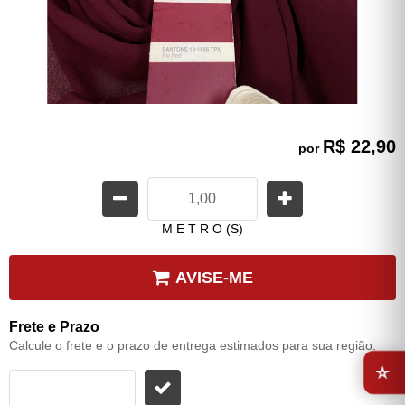
R$ 22,90
por
M E T R O (S)
AVISE-ME
Frete e Prazo
Calcule o frete e o prazo de entrega estimados para sua região:
⭐