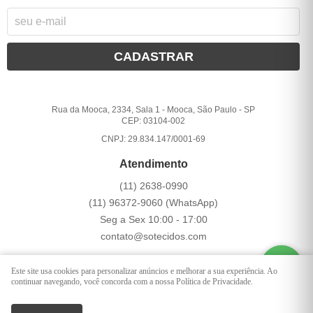
CADASTRAR
Rua da Mooca, 2334, Sala 1
-
Mooca, São Paulo
-
SP
CEP: 03104-002
CNPJ: 29.834.147/0001-69
Atendimento
(11)
2638-0990
(11)
96372-9060
(WhatsApp)
Seg a Sex 10:00 - 17:00
contato@sotecidos.com
Este site usa cookies para personalizar anúncios e melhorar a sua experiência. Ao
LOJA VIRTUAL CRIADA POR
continuar navegando, você concorda com a nossa Política de Privacidade.