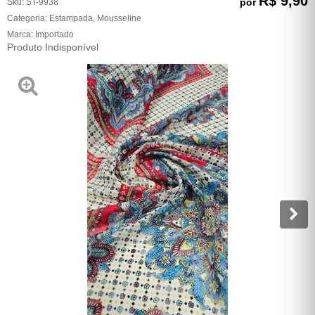
R$ 9,90
por
Sku:
ST-9938
Categoria:
Estampada
,
Mousseline
Marca:
Importado
Produto Indisponível