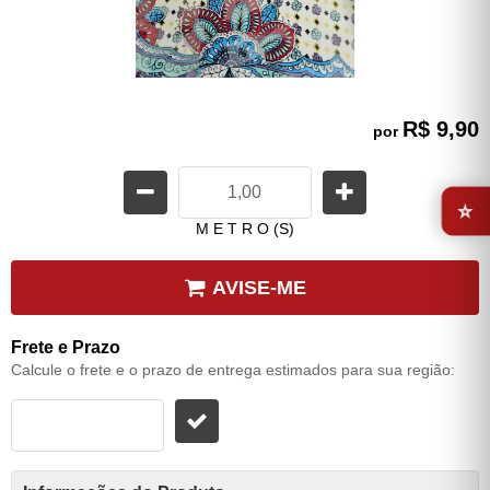
R$ 9,90
por
⭐
M E T R O (S)
AVISE-ME
Frete e Prazo
Calcule o frete e o prazo de entrega estimados para sua região: