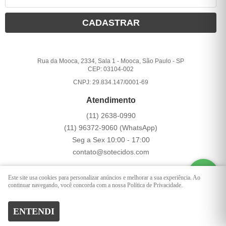
CADASTRAR
Rua da Mooca, 2334, Sala 1
-
Mooca, São Paulo
-
SP
CEP: 03104-002
CNPJ: 29.834.147/0001-69
Atendimento
(11)
2638-0990
(11)
96372-9060
(WhatsApp)
Seg a Sex 10:00 - 17:00
contato@sotecidos.com
Este site usa cookies para personalizar anúncios e melhorar a sua experiência. Ao
LOJA VIRTUAL CRIADA POR
continuar navegando, você concorda com a nossa Política de Privacidade.
ENTENDI