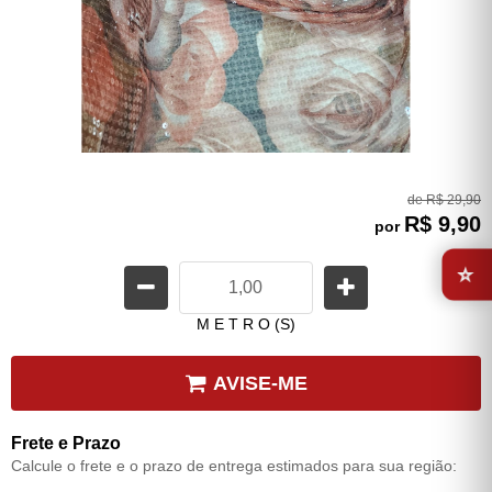
de
R$ 29,90
R$ 9,90
por
⭐
M E T R O (S)
AVISE-ME
Frete e Prazo
Calcule o frete e o prazo de entrega estimados para sua região: