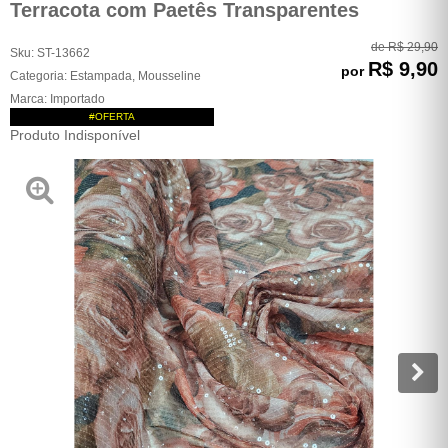
Terracota com Paetês Transparentes
de
R$ 29,90
Sku:
ST-13662
R$ 9,90
por
Categoria:
Estampada
,
Mousseline
Marca:
Importado
#OFERTA
Produto Indisponível