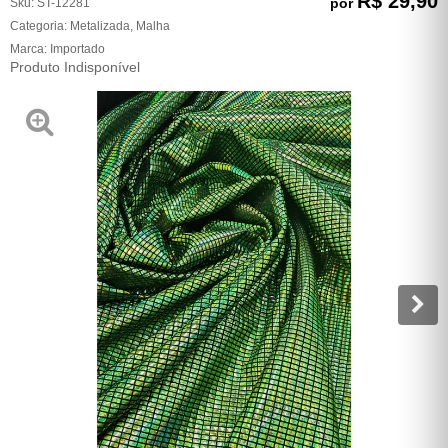
R$ 29,90
por
Sku:
ST-12281
Categoria:
Metalizada
,
Malha
Marca:
Importado
Produto Indisponível