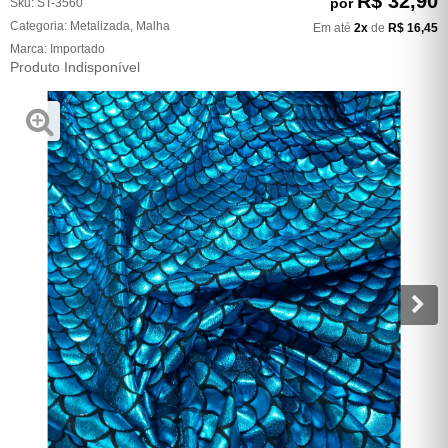
R$ 32,90
por
Sku:
ST-3560
Categoria:
Metalizada
,
Malha
Em até
2x
de
R$ 16,45
Marca:
Importado
Produto Indisponível