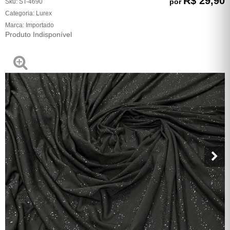
R$ 29,90
por
Sku:
ST-4690
Categoria:
Lurex
Marca:
Importado
Produto Indisponível