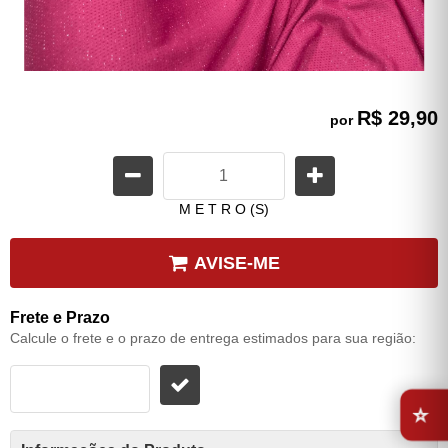
R$ 29,90
por
M E T R O (S)
AVISE-ME
Frete e Prazo
Calcule o frete e o prazo de entrega estimados para sua região:
⭐