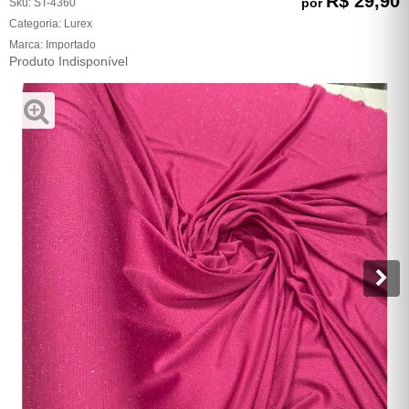
R$ 29,90
por
Sku:
ST-4360
Categoria:
Lurex
Marca:
Importado
Produto Indisponível