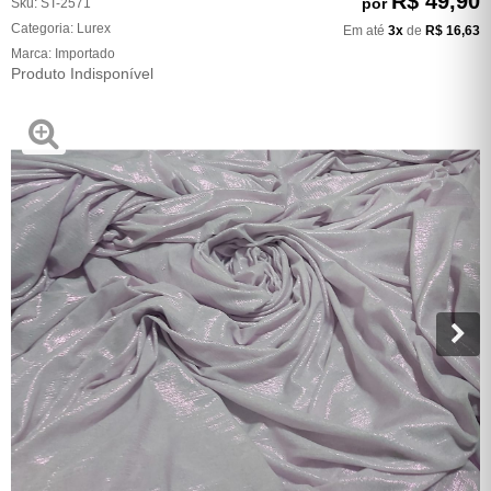
R$ 49,90
por
Sku:
ST-2571
Categoria:
Lurex
Em até
3x
de
R$ 16,63
Marca:
Importado
Produto Indisponível