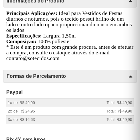
Informações do Produto
P
rincipais Aplicações:
Ideal para Vestidos de Festas
diurnos e noturnos, pois o tecido possui brilho de um
lado e outro lado opaco proporcionando o uso em ambos
os lados
Especificações:
Largura 1,50m
Composição:
100% poliester
* Este é um produto com grande procura, antes de efetuar
a compra, consulte o estoque através do e-mail
contato@sotecidos.com
Formas de Parcelamento
Paypal
1x
de
R$ 49,90
Total: R$ 49,90
2x
de
R$ 24,95
Total: R$ 49,90
3x
de
R$ 16,63
Total: R$ 49,90
Pix 4X sem juros