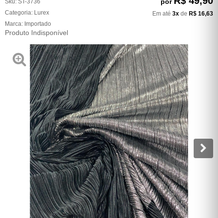
R$ 49,90
por
Sku:
ST-3736
Categoria:
Lurex
Em até
3x
de
R$ 16,63
Marca:
Importado
Produto Indisponível