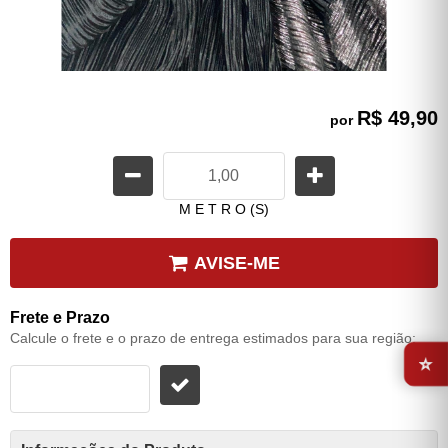
R$ 49,90
por
M E T R O (S)
AVISE-ME
Frete e Prazo
Calcule o frete e o prazo de entrega estimados para sua região:
⭐