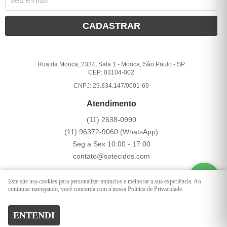
CADASTRAR
Rua da Mooca, 2334, Sala 1
-
Mooca, São Paulo
-
SP
CEP: 03104-002
CNPJ: 29.834.147/0001-69
Atendimento
(11)
2638-0990
(11)
96372-9060
(WhatsApp)
Seg a Sex 10:00 - 17:00
contato@sotecidos.com
Este site usa cookies para personalizar anúncios e melhorar a sua experiência. Ao
LOJA VIRTUAL CRIADA POR
continuar navegando, você concorda com a nossa Política de Privacidade.
ENTENDI