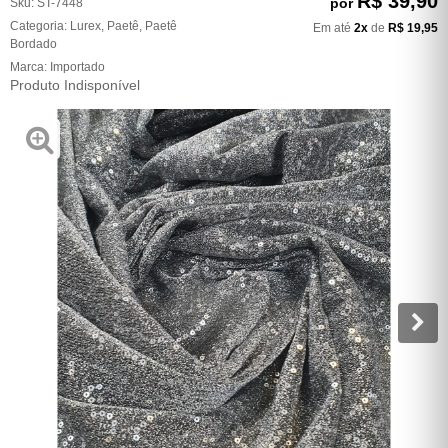
R$ 39,90
por
Sku:
ST-7448
Categoria:
Lurex
,
Paetê
,
Paetê
Em até
2x
de
R$ 19,95
Bordado
Marca:
Importado
Produto Indisponível