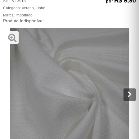
R$ 9,90
por
Sku:
ST-3918
Categoria:
Verano
,
Linho
Marca:
Importado
Produto Indisponível