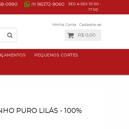
38-0990
96372-9060
SEG A SEX 10:00 -
(11)
17:00
Minha Conta
Cadastre-se
R$ 0,00
NÇAMENTOS
PEQUENOS CORTES
NHO PURO LILÁS - 100%