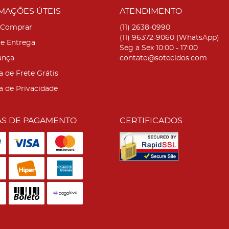
MAÇÕES ÚTEIS
ATENDIMENTO
Comprar
(11)
2638-0990
(11)
96372-9060
(WhatsApp)
 e Entrega
Seg a Sex 10:00 - 17:00
ança
contato@sotecidos.com
a de Frete Grátis
ca de Privacidade
S DE PAGAMENTO
CERTIFICADOS