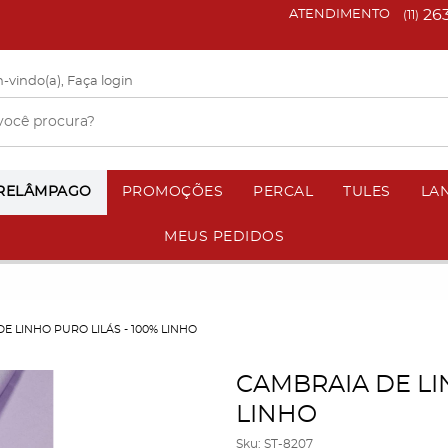
26
ATENDIMENTO
(11)
-vindo(a),
Faça login
 RELÂMPAGO
PROMOÇÕES
PERCAL
TULES
LA
MEUS PEDIDOS
E LINHO PURO LILÁS - 100% LINHO
CAMBRAIA DE LI
LINHO
Sku:
ST-8207