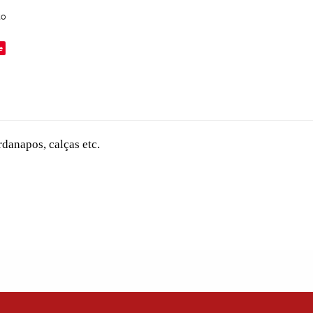
to
e
danapos, calças etc.