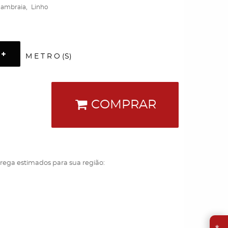
ambraia
Linho
M E T R O (S)
COMPRAR
trega estimados para sua região:
⭐