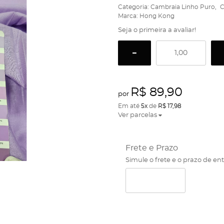
Categoria:
Cambraia Linho Puro
C
Marca:
Hong Kong
Seja o primeira a avaliar!
R$ 89,90
por
Em até
5x
de
R$ 17,98
Ver parcelas
Frete e Prazo
Simule o frete e o prazo de en