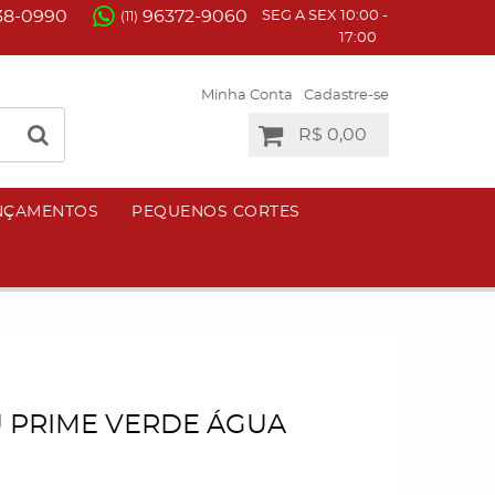
38-0990
96372-9060
SEG A SEX 10:00 -
(11)
17:00
Minha Conta
Cadastre-se
R$ 0,00
NÇAMENTOS
PEQUENOS CORTES
U PRIME VERDE ÁGUA