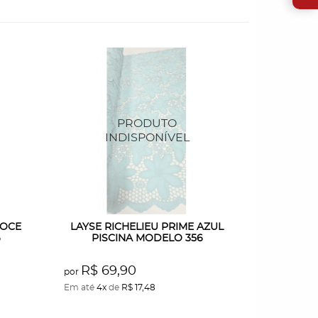
DOCE
LAYSE RICHELIEU PRIME AZUL
6
PISCINA MODELO 356
R$ 69,90
por
Em até
4x
de
R$ 17,48