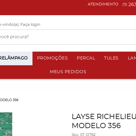
26
ATENDIMENTO
(11)
-vindo(a),
Faça login
 RELÂMPAGO
PROMOÇÕES
PERCAL
TULES
LA
MEUS PEDIDOS
ODELO 356
LAYSE RICHELIE
MODELO 356
Sku:
ST-12762