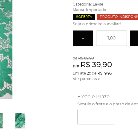
Categoria:
Layse
Marca:
Importado
#OFERTA
PRODUTO INDISPONÍ
Seja o primeira a avaliar!
de
R$ 69,90
R$ 39,90
por
Em até
2x
de
R$ 19,95
Ver parcelas
Frete e Prazo
Simule o frete e o prazo de en