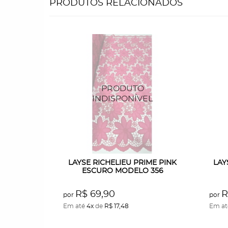
PRODUTOS RELACIONADOS
LAYSE RICHELIEU PRIME PINK
LAY
ESCURO MODELO 356
R$ 69,90
R
por
por
Em até
4x
de
R$ 17,48
Em a