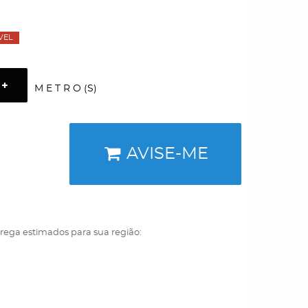
VEL
M E T R O (S)
AVISE-ME
trega estimados para sua região: