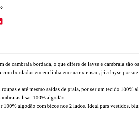
to
e
m de cambraia bordada, o que difere de layse e cambraia são o
 com bordados em em linha em sua extensão, já a layse possu
m roupas e até mesmo saídas de praia, por ser um tecido 100% a
s cambraias lisas 100% algodão.
r 100% algodão com bicos nos 2 lados. Ideal pars vestidos, blus