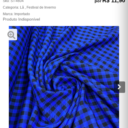
R$ 11,90
por
Sku:
ST-4604
Categoria:
Lã
,
Festival de Inverno
Marca:
Importado
Produto Indisponível