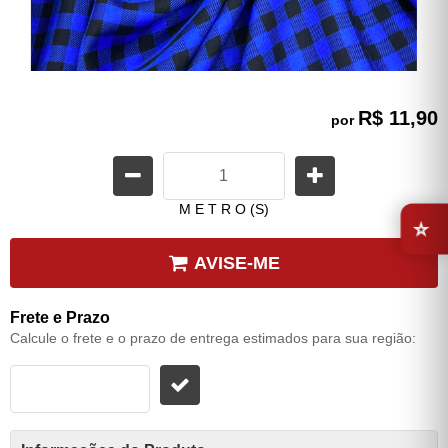
R$ 11,90
por
⭐
M E T R O (S)
AVISE-ME
Frete e Prazo
Calcule o frete e o prazo de entrega estimados para sua região: