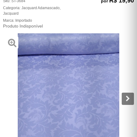
R$ 19,90
por
Sku:
ST-3684
Categoria:
Jacquard Adamascado
,
Jacquard
Marca:
Importado
Produto Indisponível