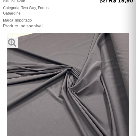
R$ 19,90
por
Sku:
ST-4206
Categoria:
Two Way
,
Forros
,
Gabardine
Marca:
Importado
Produto Indisponível