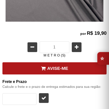
R$ 19,90
por
⭐
M E T R O (S)
AVISE-ME
Frete e Prazo
Calcule o frete e o prazo de entrega estimados para sua região: