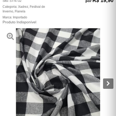
R$ 19,90
por
Sku:
ST-4732
Categoria:
Xadrez
,
Festival de
Inverno
,
Flanela
Marca:
Importado
Produto Indisponível