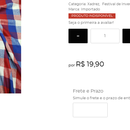
Categoria:
Xadrez
Festival de Inve
Marca:
Importado
PRODUTO INDISPONÍVEL
Seja o primeira a avaliar!
R$ 19,90
por
Frete e Prazo
Simule o frete e o prazo de en