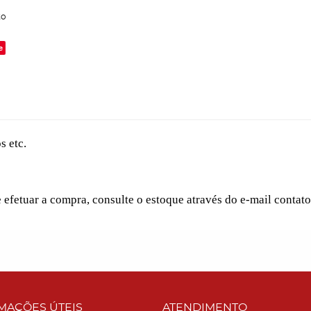
to
e
s etc.
e efetuar a compra, consulte o estoque através do e-mail conta
MAÇÕES ÚTEIS
ATENDIMENTO