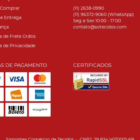
Comprar
(11)
2638-0990
(11)
96372-9060
(WhatsApp)
 e Entrega
Seg a Sex 10:00 - 17:00
ança
contato@sotecidos.com
a de Frete Grátis
ca de Privacidade
S DE PAGAMENTO
CERTIFICADOS
Simontex Comércio de Tecidos
CNPJ: 29.834.147/0001-69