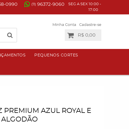
38-0990
96372-9060
SEG A SEX 10:00 -
(11)
17:00
Minha Conta
Cadastre-se
R$ 0,00
NÇAMENTOS
PEQUENOS CORTES
 PREMIUM AZUL ROYAL E
 ALGODÃO