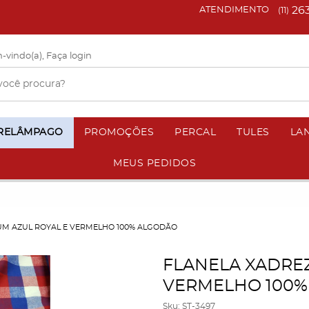
26
ATENDIMENTO
(11)
-vindo(a),
Faça login
 RELÂMPAGO
PROMOÇÕES
PERCAL
TULES
LA
MEUS PEDIDOS
UM AZUL ROYAL E VERMELHO 100% ALGODÃO
FLANELA XADREZ
VERMELHO 100%
Sku:
ST-3497