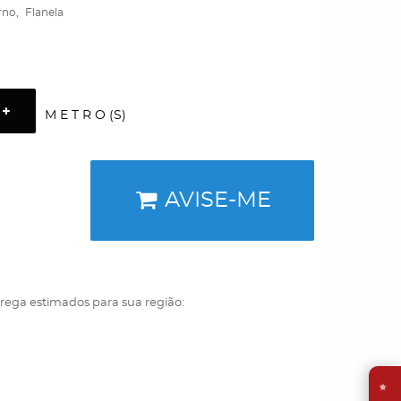
rno
Flanela
M E T R O (S)
AVISE-ME
trega estimados para sua região:
⭐