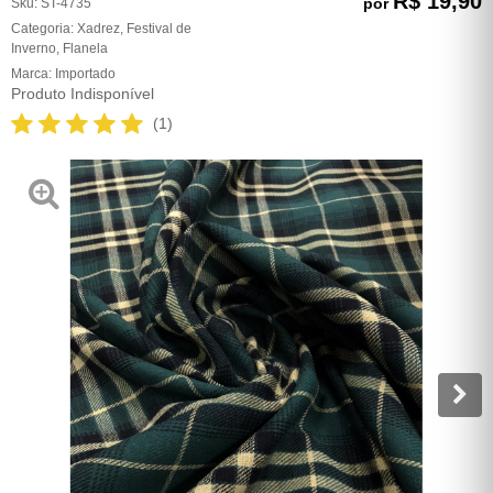
R$ 19,90
por
Sku:
ST-4735
Categoria:
Xadrez
,
Festival de
Inverno
,
Flanela
Marca:
Importado
Produto Indisponível
(1)