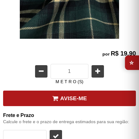
R$ 19,90
por
⭐
M E T R O (S)
AVISE-ME
Frete e Prazo
Calcule o frete e o prazo de entrega estimados para sua região: