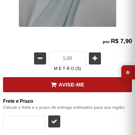
R$ 7,90
por
⭐
M E T R O (S)
AVISE-ME
Frete e Prazo
Calcule o frete e o prazo de entrega estimados para sua região: