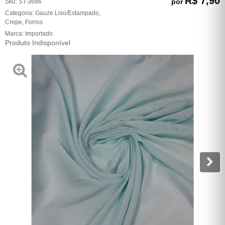
R$ 7,90
por
Sku:
ST-3686
Categoria:
Gauze Liso/Estampado
,
Crepe
,
Forros
Marca:
Importado
Produto Indisponível