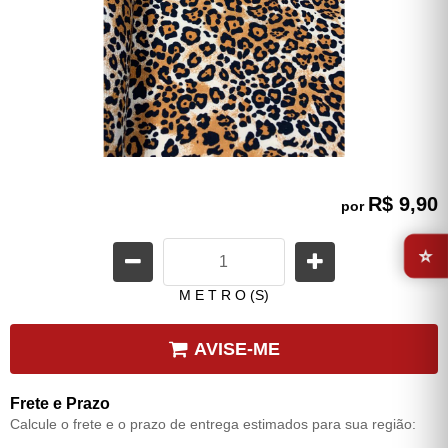
R$ 9,90
por
⭐
M E T R O (S)
AVISE-ME
Frete e Prazo
Calcule o frete e o prazo de entrega estimados para sua região: