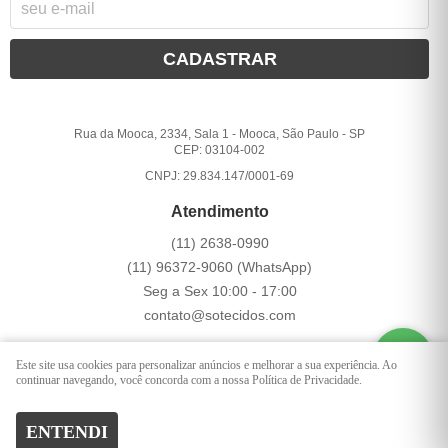
CADASTRAR
Rua da Mooca, 2334, Sala 1
-
Mooca, São Paulo
-
SP
CEP: 03104-002
CNPJ: 29.834.147/0001-69
Atendimento
(11)
2638-0990
(11)
96372-9060
(WhatsApp)
Seg a Sex 10:00 - 17:00
contato@sotecidos.com
Este site usa cookies para personalizar anúncios e melhorar a sua experiência. Ao
LOJA VIRTUAL CRIADA POR
continuar navegando, você concorda com a nossa Política de Privacidade.
ENTENDI