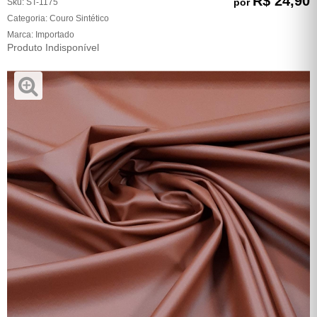
R$ 24,90
por
Sku:
ST-1175
Categoria:
Couro Sintético
Marca:
Importado
Produto Indisponível