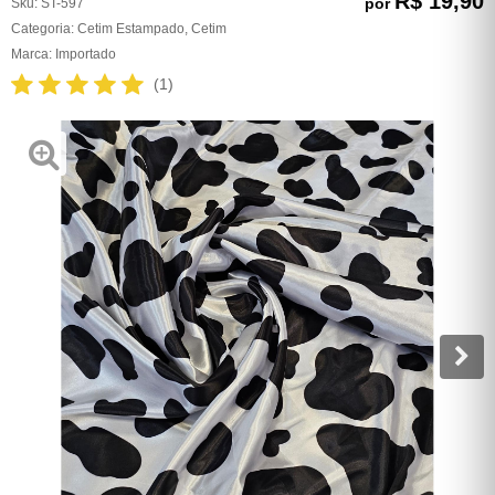
R$ 19,90
por
Sku:
ST-597
Categoria:
Cetim Estampado
,
Cetim
Marca:
Importado
(1)