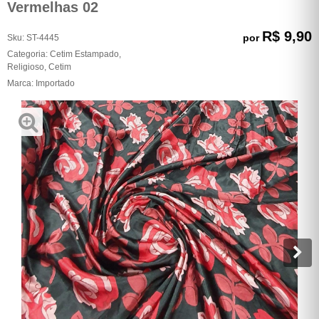
Vermelhas 02
R$ 9,90
por
Sku:
ST-4445
Categoria:
Cetim Estampado
,
Religioso
,
Cetim
Marca:
Importado