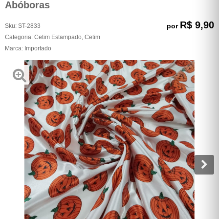
Abóboras
R$ 9,90
por
Sku:
ST-2833
Categoria:
Cetim Estampado
,
Cetim
Marca:
Importado