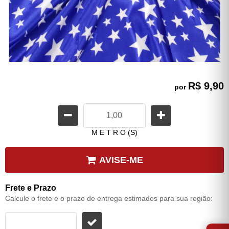
R$ 9,90
por
M E T R O (S)
AVISE-ME
Frete e Prazo
Calcule o frete e o prazo de entrega estimados para sua região:
⭐