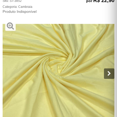
R$ 22,90
por
Sku:
ST-3852
Categoria:
Cambraia
Produto Indisponível