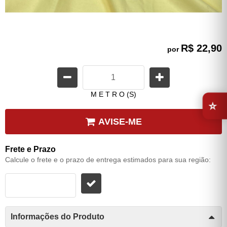
R$ 22,90
por
⭐
M E T R O (S)
AVISE-ME
Frete e Prazo
Calcule o frete e o prazo de entrega estimados para sua região:
Informações do Produto