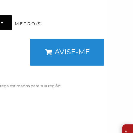
M E T R O (S)
AVISE-ME
trega estimados para sua região:
⭐