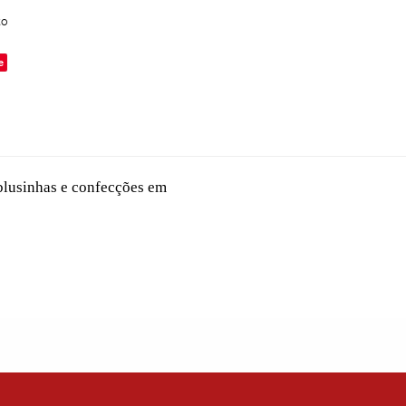
to
e
 blusinhas e confecções em