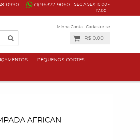
38-0990
96372-9060
SEG A SEX 10:00 -
(11)
17:00
Minha Conta
Cadastre-se
R$ 0,00
NÇAMENTOS
PEQUENOS CORTES
MPADA AFRICAN