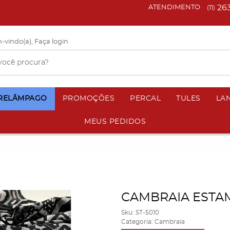
26
ATENDIMENTO
(11)
-vindo(a),
Faça login
 RELÂMPAGO
PROMOÇÕES
PERCAL
TULES
LA
MEUS PEDIDOS
CAMBRAIA ESTA
Sku:
ST-5010
Categoria:
Cambraia