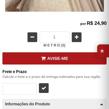
R$ 24,90
por
⭐
M E T R O (S)
AVISE-ME
Frete e Prazo
Calcule o frete e o prazo de entrega estimados para sua região:
Informações do Produto