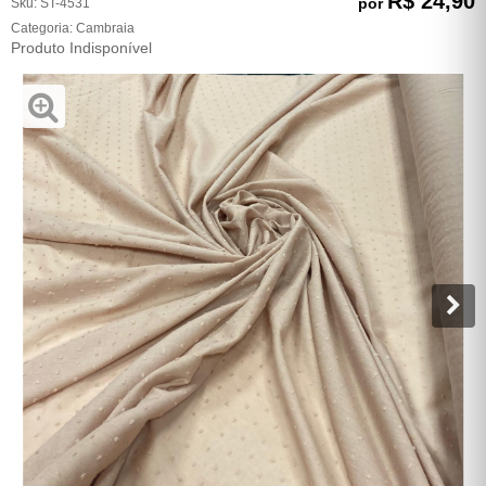
R$ 24,90
por
Sku:
ST-4531
Categoria:
Cambraia
Produto Indisponível