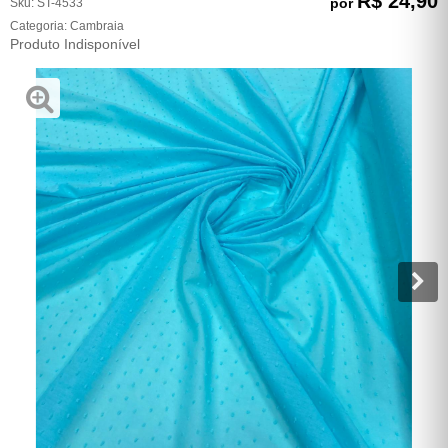
R$ 24,90
por
Sku:
ST-4533
Categoria:
Cambraia
Produto Indisponível