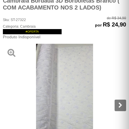
Cambraia Bordada 3D Borboletas Branco (
COM ACABAMENTO NOS 2 LADOS)
de
R$ 34,90
Sku:
ST-27322
R$ 24,90
por
Categoria:
Cambraia
#OFERTA
Produto Indisponível