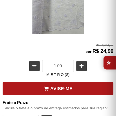
de
R$ 34,90
R$ 24,90
por
⭐
M E T R O (S)
AVISE-ME
Frete e Prazo
Calcule o frete e o prazo de entrega estimados para sua região: