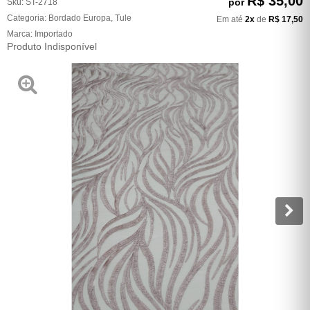
R$ 35,00
por
Sku:
ST-2718
Categoria:
Bordado Europa
,
Tule
Em até
2x
de
R$ 17,50
Marca:
Importado
Produto Indisponível