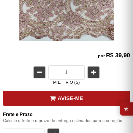
R$ 39,90
por
M E T R O (S)
AVISE-ME
⭐
Frete e Prazo
Calcule o frete e o prazo de entrega estimados para sua região: