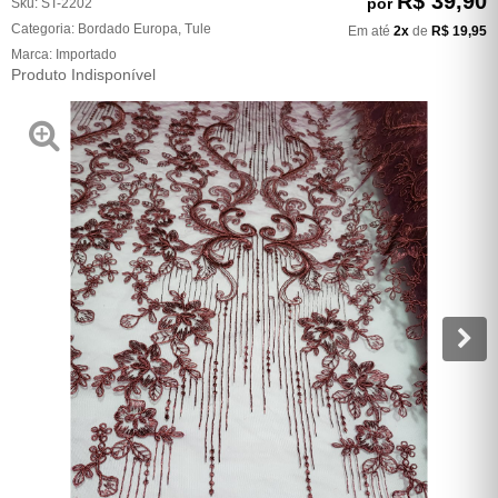
R$ 39,90
por
Sku:
ST-2202
Categoria:
Bordado Europa
,
Tule
Em até
2x
de
R$ 19,95
Marca:
Importado
Produto Indisponível